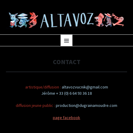
ALTAVOZ
musique
ALLER AU CONTENU PRINCIPAL
Menu
CONTACT
artistique/diffusion :
altavozvucnik@gmail.com
Jérôme + 33 (0) 6 64 93 36 18
diffusion jeune public :
production@dugrainamoudre.com
page facebook